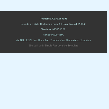
Academia Cartagena99
Situada en
Calle Cartagena num. 99 Bajo
.
Madrid
,
28002
.
Teléfono:
915151321
.
cartagena99.com
.
AVISO LEGAL
Ver Consultas Recibidas
Ver Currículums Recibidos
Site built with
Simple Responsive Template