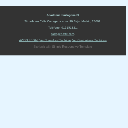
Academia Cartagena99
Situada en
Calle Cartagena num. 99 Bajo
.
Madrid
,
28002
.
Teléfono:
915151321
.
cartagena99.com
.
AVISO LEGAL
Ver Consultas Recibidas
Ver Currículums Recibidos
Site built with
Simple Responsive Template