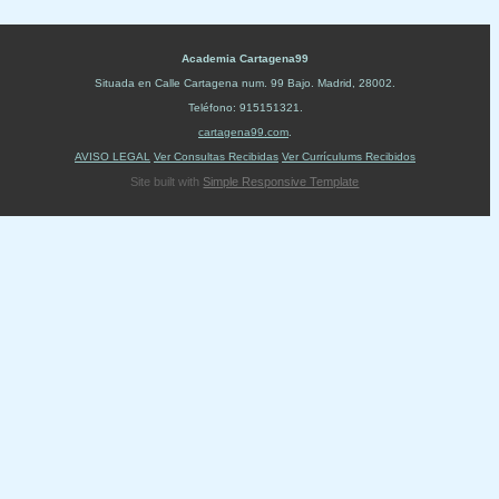
Academia Cartagena99
Situada en
Calle Cartagena num. 99 Bajo
.
Madrid
,
28002
.
Teléfono:
915151321
.
cartagena99.com
.
AVISO LEGAL
Ver Consultas Recibidas
Ver Currículums Recibidos
Site built with
Simple Responsive Template