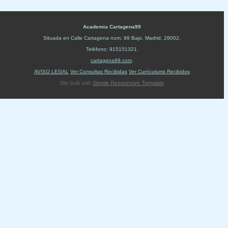
Academia Cartagena99
Situada en
Calle Cartagena num. 99 Bajo
.
Madrid
,
28002
.
Teléfono:
915151321
.
cartagena99.com
.
AVISO LEGAL
Ver Consultas Recibidas
Ver Currículums Recibidos
Site built with
Simple Responsive Template