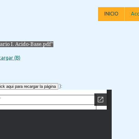
INICIO
Acc
rio I. Acido-Base.pdf"
argar (B)
):
ck aqui para recargar la página