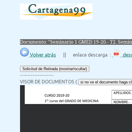
Documento: "Seminario 1 GMED 19-20.- T2. Semina
Volver atrás
|| enlace descarga :
desc
Solicitud de Retirada (mostrar/ocultar)
-------------------
VISOR DE DOCUMENTOS (
si no ve el documento haga cli