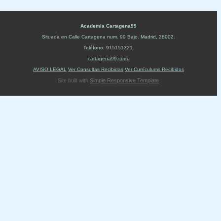
Academia Cartagena99
Situada en
Calle Cartagena num. 99 Bajo
.
Madrid
,
28002
.
Teléfono:
915151321
.
cartagena99.com
.
AVISO LEGAL
Ver Consultas Recibidas
Ver Currículums Recibidos
Site built with
Simple Responsive Template