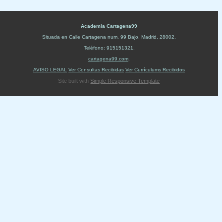
Academia Cartagena99
Situada en
Calle Cartagena num. 99 Bajo
.
Madrid
,
28002
.
Teléfono:
915151321
.
cartagena99.com
.
AVISO LEGAL
Ver Consultas Recibidas
Ver Currículums Recibidos
Site built with
Simple Responsive Template