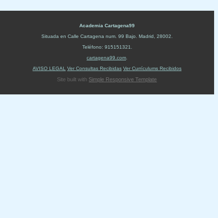
Academia Cartagena99
Situada en
Calle Cartagena num. 99 Bajo
.
Madrid
,
28002
.
Teléfono:
915151321
.
cartagena99.com
.
AVISO LEGAL
Ver Consultas Recibidas
Ver Currículums Recibidos
Site built with
Simple Responsive Template