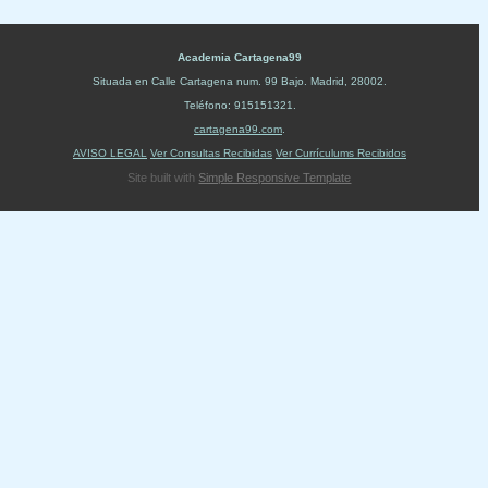
Academia Cartagena99
Situada en
Calle Cartagena num. 99 Bajo
.
Madrid
,
28002
.
Teléfono:
915151321
.
cartagena99.com
.
AVISO LEGAL
Ver Consultas Recibidas
Ver Currículums Recibidos
Site built with
Simple Responsive Template