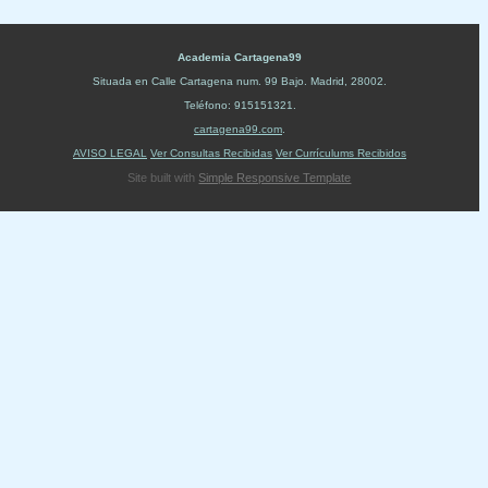
Academia Cartagena99
Situada en
Calle Cartagena num. 99 Bajo
.
Madrid
,
28002
.
Teléfono:
915151321
.
cartagena99.com
.
AVISO LEGAL
Ver Consultas Recibidas
Ver Currículums Recibidos
Site built with
Simple Responsive Template