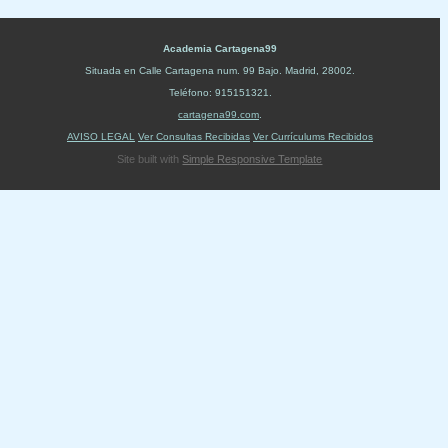
Academia Cartagena99
Situada en
Calle Cartagena num. 99 Bajo
.
Madrid
,
28002
.
Teléfono:
915151321
.
cartagena99.com
.
AVISO LEGAL
Ver Consultas Recibidas
Ver Currículums Recibidos
Site built with
Simple Responsive Template