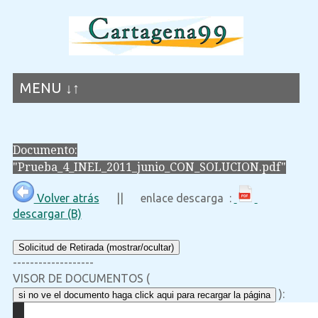
MENU ↓↑
Documento:
"Prueba_4_INEL_2011_junio_CON_SOLUCION.pdf"
Volver atrás
|| enlace descarga :
descargar (B)
Solicitud de Retirada (mostrar/ocultar)
-------------------
VISOR DE DOCUMENTOS (
):
si no ve el documento haga click aqui para recargar la página