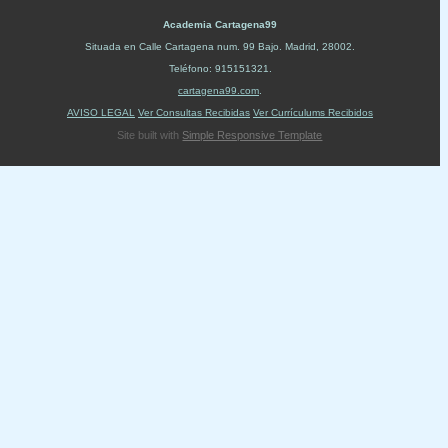
Academia Cartagena99
Situada en
Calle Cartagena num. 99 Bajo
.
Madrid
,
28002
.
Teléfono:
915151321
.
cartagena99.com
.
AVISO LEGAL
Ver Consultas Recibidas
Ver Currículums Recibidos
Site built with
Simple Responsive Template