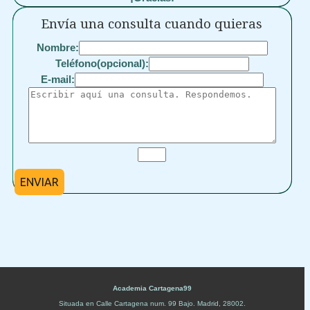
Envía una consulta cuando quieras
Nombre:
Teléfono(opcional):
E-mail:
ENVIAR
Academia Cartagena99
Situada en
Calle Cartagena num. 99 Bajo
.
Madrid
,
28002
.