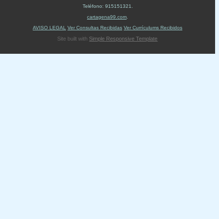
Teléfono:
915151321
.
cartagena99.com
.
AVISO LEGAL
Ver Consultas Recibidas
Ver Currículums Recibidos
Site built with
Simple Responsive Template