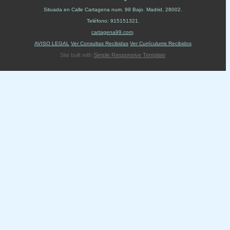
Situada en
Calle Cartagena num. 99 Bajo
.
Madrid
,
28002
.
Teléfono:
915151321
.
cartagena99.com
.
AVISO LEGAL
Ver Consultas Recibidas
Ver Currículums Recibidos
Site built with
Simple Responsive Template