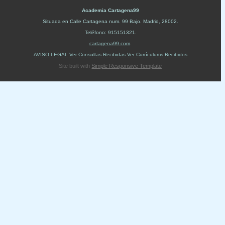
Academia Cartagena99
Situada en
Calle Cartagena num. 99 Bajo
.
Madrid
,
28002
.
Teléfono:
915151321
.
cartagena99.com
.
AVISO LEGAL
Ver Consultas Recibidas
Ver Currículums Recibidos
Site built with
Simple Responsive Template