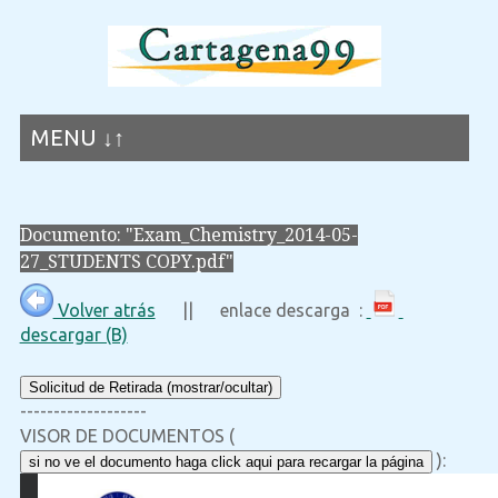
MENU ↓↑
Documento: "Exam_Chemistry_2014-05-
27_STUDENTS COPY.pdf"
Volver atrás
|| enlace descarga :
descargar (B)
Solicitud de Retirada (mostrar/ocultar)
-------------------
VISOR DE DOCUMENTOS (
):
si no ve el documento haga click aqui para recargar la página