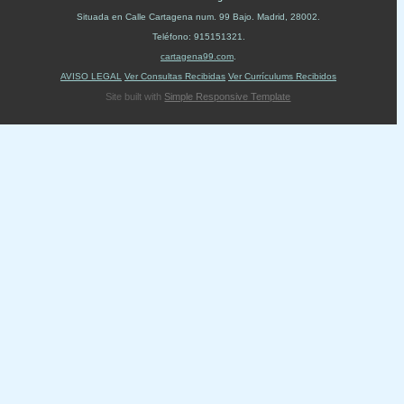
Situada en
Calle Cartagena num. 99 Bajo
.
Madrid
,
28002
.
Teléfono:
915151321
.
cartagena99.com
.
AVISO LEGAL
Ver Consultas Recibidas
Ver Currículums Recibidos
Site built with
Simple Responsive Template