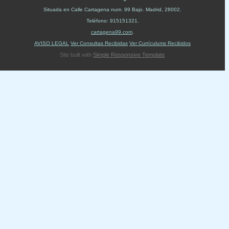
Situada en
Calle Cartagena num. 99 Bajo
.
Madrid
,
28002
.
Teléfono:
915151321
.
cartagena99.com
.
AVISO LEGAL
Ver Consultas Recibidas
Ver Currículums Recibidos
Site built with
Simple Responsive Template