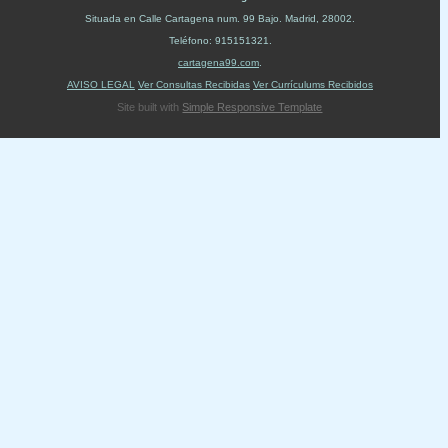
Situada en
Calle Cartagena num. 99 Bajo
.
Madrid
,
28002
.
Teléfono:
915151321
.
cartagena99.com
.
AVISO LEGAL
Ver Consultas Recibidas
Ver Currículums Recibidos
Site built with
Simple Responsive Template