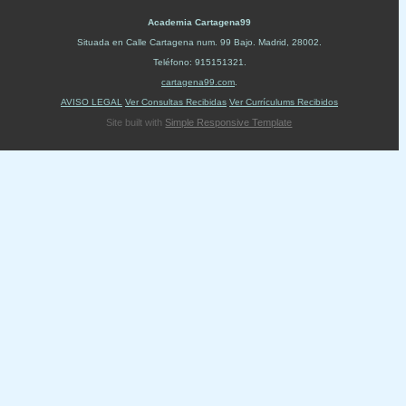
Academia Cartagena99
Situada en
Calle Cartagena num. 99 Bajo
.
Madrid
,
28002
.
Teléfono:
915151321
.
cartagena99.com
.
AVISO LEGAL
Ver Consultas Recibidas
Ver Currículums Recibidos
Site built with
Simple Responsive Template