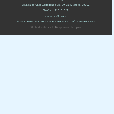
Situada en
Calle Cartagena num. 99 Bajo
.
Madrid
,
28002
.
Teléfono:
915151321
.
cartagena99.com
.
AVISO LEGAL
Ver Consultas Recibidas
Ver Currículums Recibidos
Site built with
Simple Responsive Template