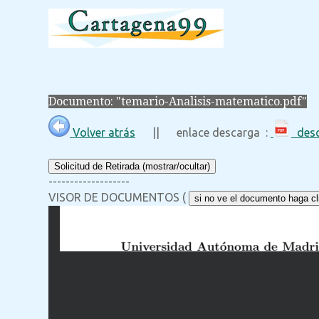
Documento: "temario-Analisis-matematico.pdf"
Volver atrás
|| enlace descarga :
desc
Solicitud de Retirada (mostrar/ocultar)
-------------------
VISOR DE DOCUMENTOS (
si no ve el documento haga cli