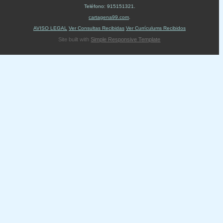
Teléfono:
915151321
.
cartagena99.com
.
AVISO LEGAL
Ver Consultas Recibidas
Ver Currículums Recibidos
Site built with
Simple Responsive Template