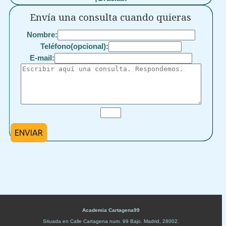
Envía una consulta cuando quieras
Nombre:
Teléfono(opcional):
E-mail:
ENVIAR
Academia Cartagena99
Situada en
Calle Cartagena num. 99 Bajo
.
Madrid
,
28002
.