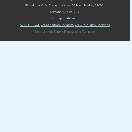
Situada en
Calle Cartagena num. 99 Bajo
.
Madrid
,
28002
.
Teléfono:
915151321
.
cartagena99.com
.
AVISO LEGAL
Ver Consultas Recibidas
Ver Currículums Recibidos
Site built with
Simple Responsive Template