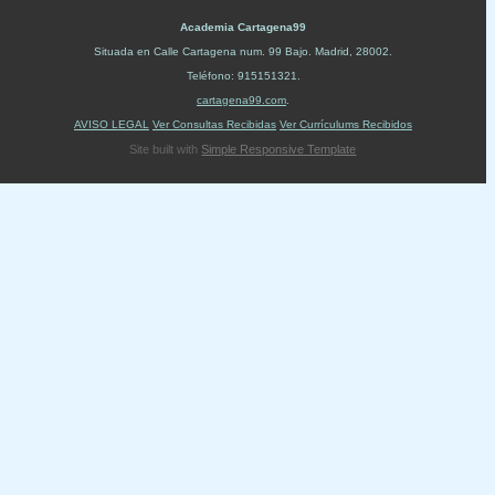
Academia Cartagena99
Situada en
Calle Cartagena num. 99 Bajo
.
Madrid
,
28002
.
Teléfono:
915151321
.
cartagena99.com
.
AVISO LEGAL
Ver Consultas Recibidas
Ver Currículums Recibidos
Site built with
Simple Responsive Template