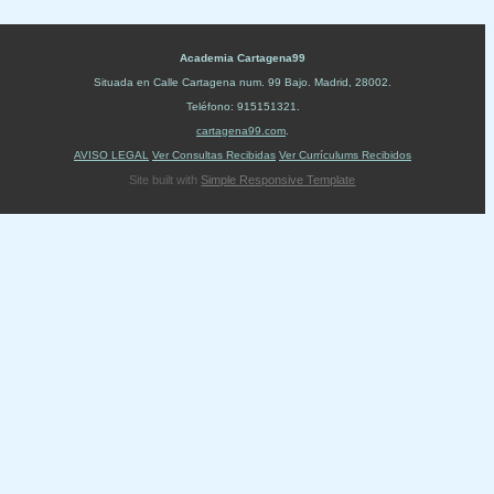
Academia Cartagena99
Situada en
Calle Cartagena num. 99 Bajo
.
Madrid
,
28002
.
Teléfono:
915151321
.
cartagena99.com
.
AVISO LEGAL
Ver Consultas Recibidas
Ver Currículums Recibidos
Site built with
Simple Responsive Template