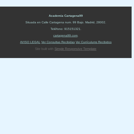
Academia Cartagena99
Situada en
Calle Cartagena num. 99 Bajo
.
Madrid
,
28002
.
Teléfono:
915151321
.
cartagena99.com
.
AVISO LEGAL
Ver Consultas Recibidas
Ver Currículums Recibidos
Site built with
Simple Responsive Template