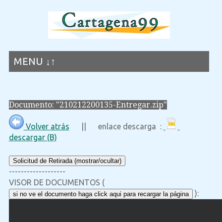
MENU ↓↑
Documento: "210212200135-Entregar.zip"
Volver atrás
|| enlace descarga :
descargar (B)
Solicitud de Retirada (mostrar/ocultar)
-------------------
VISOR DE DOCUMENTOS (
):
si no ve el documento haga click aqui para recargar la página