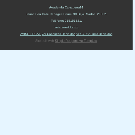
Academia Cartagena99
Situada en
Calle Cartagena num. 99 Bajo
.
Madrid
,
28002
.
Teléfono:
915151321
.
cartagena99.com
.
AVISO LEGAL
Ver Consultas Recibidas
Ver Currículums Recibidos
Site built with
Simple Responsive Template