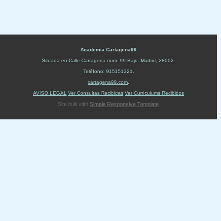
Academia Cartagena99
Situada en
Calle Cartagena num. 99 Bajo
.
Madrid
,
28002
.
Teléfono:
915151321
.
cartagena99.com
.
AVISO LEGAL
Ver Consultas Recibidas
Ver Currículums Recibidos
Site built with
Simple Responsive Template