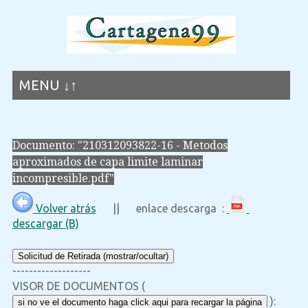
MENU ↓↑
Documento: "210312093822-16 - Metodos
aproximados de capa limite laminar
incompresible.pdf"
Volver atrás
|| enlace descarga :
descargar (B)
Solicitud de Retirada (mostrar/ocultar)
-------------------
VISOR DE DOCUMENTOS (
):
si no ve el documento haga click aqui para recargar la página