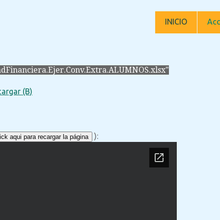
INICIO
Acc
adFinanciera.Ejer.Conv.Extra.ALUMNOS.xlsx"
argar (B)
):
ck aqui para recargar la página