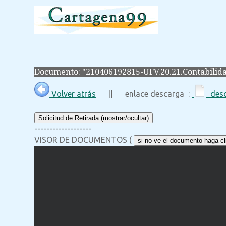
Documento: "210406192815-UFV.20.21.Contabilid
Volver atrás
|| enlace descarga :
desc
Solicitud de Retirada (mostrar/ocultar)
-------------------
VISOR DE DOCUMENTOS (
si no ve el documento haga cli