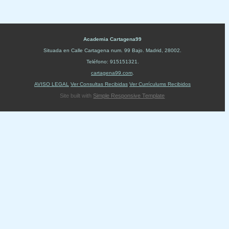
Academia Cartagena99
Situada en
Calle Cartagena num. 99 Bajo
.
Madrid
,
28002
.
Teléfono:
915151321
.
cartagena99.com
.
AVISO LEGAL
Ver Consultas Recibidas
Ver Currículums Recibidos
Site built with
Simple Responsive Template