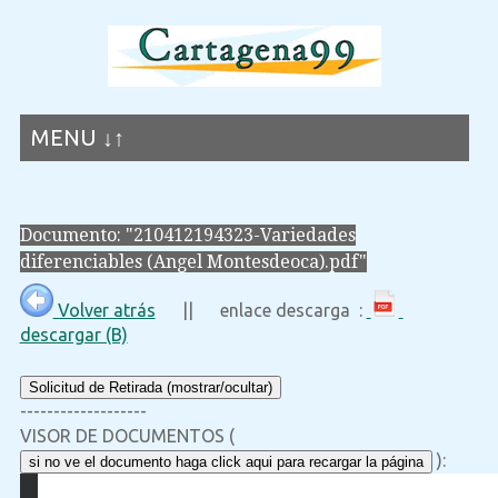
MENU ↓↑
Documento: "210412194323-Variedades
diferenciables (Angel Montesdeoca).pdf"
Volver atrás
|| enlace descarga :
descargar (B)
Solicitud de Retirada (mostrar/ocultar)
-------------------
VISOR DE DOCUMENTOS (
):
si no ve el documento haga click aqui para recargar la página