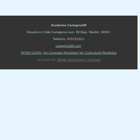
Academia Cartagena99
Situada en
Calle Cartagena num. 99 Bajo
.
Madrid
,
28002
.
Teléfono:
915151321
.
cartagena99.com
.
AVISO LEGAL
Ver Consultas Recibidas
Ver Currículums Recibidos
Site built with
Simple Responsive Template