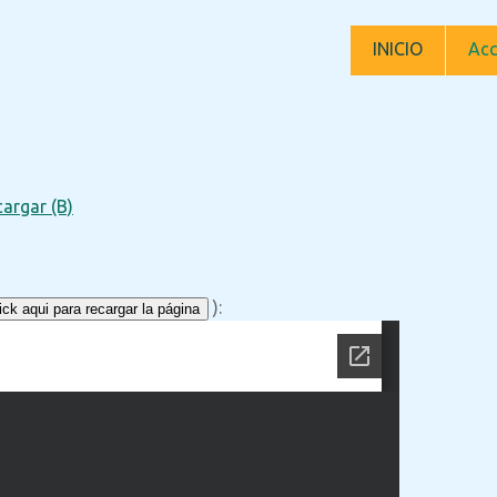
INICIO
Acc
argar (B)
):
ck aqui para recargar la página