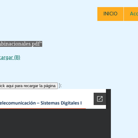
INICIO
Acc
binacionales.pdf"
argar (B)
):
ck aqui para recargar la página