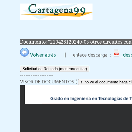
Documento: "210428120249-05 otros circuitos com
Volver atrás
|| enlace descarga :
desc
Solicitud de Retirada (mostrar/ocultar)
-------------------
VISOR DE DOCUMENTOS (
si no ve el documento haga cli