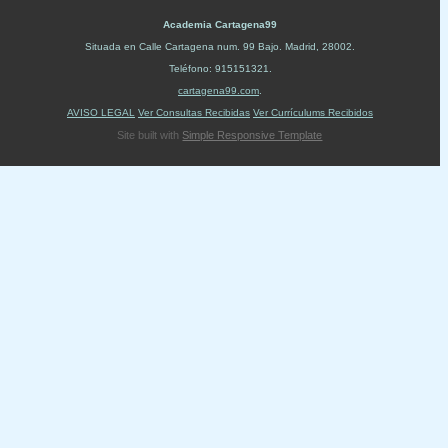
Academia Cartagena99
Situada en
Calle Cartagena num. 99 Bajo
.
Madrid
,
28002
.
Teléfono:
915151321
.
cartagena99.com
.
AVISO LEGAL
Ver Consultas Recibidas
Ver Currículums Recibidos
Site built with
Simple Responsive Template