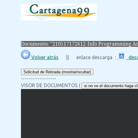
Documento: "210517172612-Info Programming A
Volver atrás
|| enlace descarga :
desc
Solicitud de Retirada (mostrar/ocultar)
-------------------
VISOR DE DOCUMENTOS (
si no ve el documento haga cli