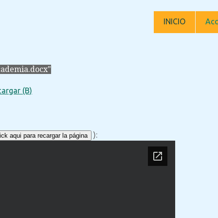
INICIO
Acc
cademia.docx"
argar (B)
):
ck aqui para recargar la página