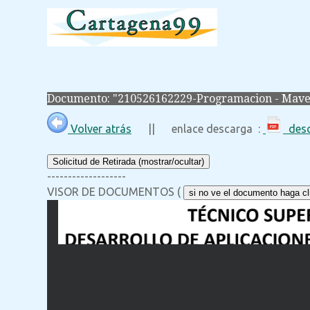
Documento: "210526162229-Programacion - Mave
Volver atrás
|| enlace descarga :
desc
Solicitud de Retirada (mostrar/ocultar)
-------------------
VISOR DE DOCUMENTOS (
si no ve el documento haga cli