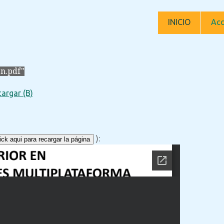
INICIO
Acc
n.pdf"
argar (B)
):
ck aqui para recargar la página