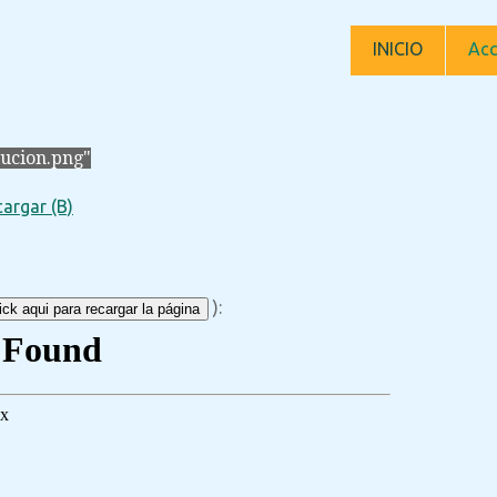
INICIO
Acc
lucion.png"
argar (B)
):
ck aqui para recargar la página