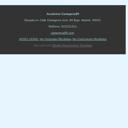
Academia Cartagena99
Situada en
Calle Cartagena num. 99 Bajo
.
Madrid
,
28002
.
Teléfono:
915151321
.
cartagena99.com
.
AVISO LEGAL
Ver Consultas Recibidas
Ver Currículums Recibidos
Site built with
Simple Responsive Template