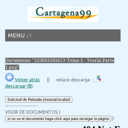
MENU ↓↑
Documento: "210603181653-Tema 3 - Teoria Parte
1.png"
Volver atrás
|| enlace descarga :
descargar (B)
Solicitud de Retirada (mostrar/ocultar)
-------------------
VISOR DE DOCUMENTOS (
):
si no ve el documento haga click aqui para recargar la página