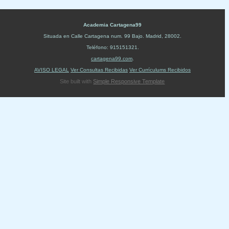
Academia Cartagena99
Situada en
Calle Cartagena num. 99 Bajo
.
Madrid
,
28002
.
Teléfono:
915151321
.
cartagena99.com
.
AVISO LEGAL
Ver Consultas Recibidas
Ver Currículums Recibidos
Site built with
Simple Responsive Template