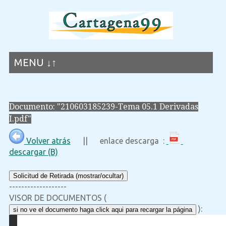
MENU ↓↑
Documento: "210603185239-Tema 05.1 Derivadas
I.pdf"
Volver atrás
|| enlace descarga :
descargar (B)
Solicitud de Retirada (mostrar/ocultar)
-------------------
VISOR DE DOCUMENTOS (
):
si no ve el documento haga click aqui para recargar la página