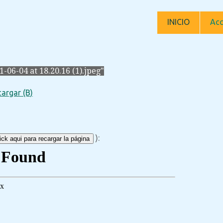
INICIO
Acc
6-04 at 18.20.16 (1).jpeg"
argar (B)
):
ck aqui para recargar la página