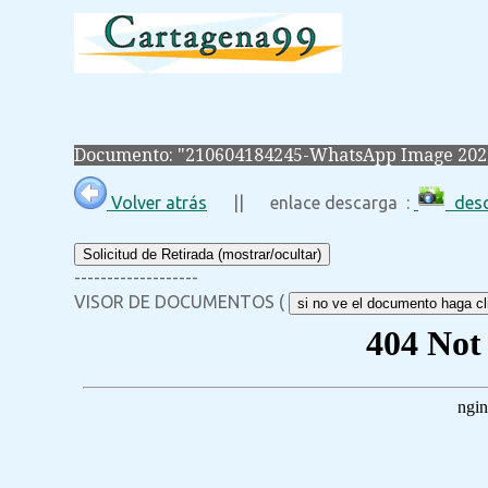
Documento: "210604184245-WhatsApp Image 2021-0
Volver atrás
|| enlace descarga :
desc
Solicitud de Retirada (mostrar/ocultar)
-------------------
VISOR DE DOCUMENTOS (
si no ve el documento haga cli