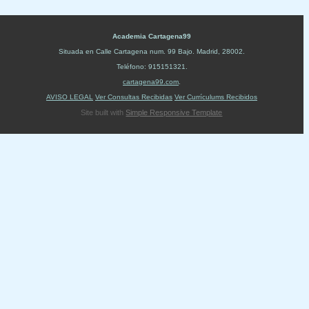
Academia Cartagena99
Situada en
Calle Cartagena num. 99 Bajo
.
Madrid
,
28002
.
Teléfono:
915151321
.
cartagena99.com
.
AVISO LEGAL
Ver Consultas Recibidas
Ver Currículums Recibidos
Site built with
Simple Responsive Template