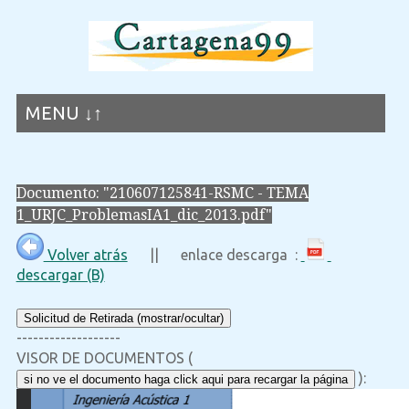
MENU ↓↑
Documento: "210607125841-RSMC - TEMA
1_URJC_ProblemasIA1_dic_2013.pdf"
Volver atrás
|| enlace descarga :
descargar (B)
Solicitud de Retirada (mostrar/ocultar)
-------------------
VISOR DE DOCUMENTOS (
):
si no ve el documento haga click aqui para recargar la página