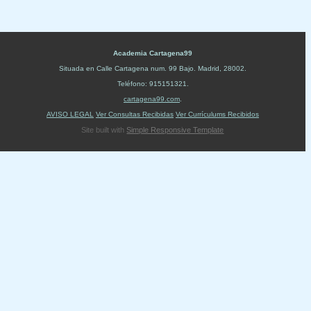
Academia Cartagena99
Situada en
Calle Cartagena num. 99 Bajo
.
Madrid
,
28002
.
Teléfono:
915151321
.
cartagena99.com
.
AVISO LEGAL
Ver Consultas Recibidas
Ver Currículums Recibidos
Site built with
Simple Responsive Template