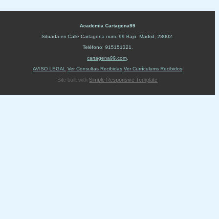
Academia Cartagena99
Situada en
Calle Cartagena num. 99 Bajo
.
Madrid
,
28002
.
Teléfono:
915151321
.
cartagena99.com
.
AVISO LEGAL
Ver Consultas Recibidas
Ver Currículums Recibidos
Site built with
Simple Responsive Template