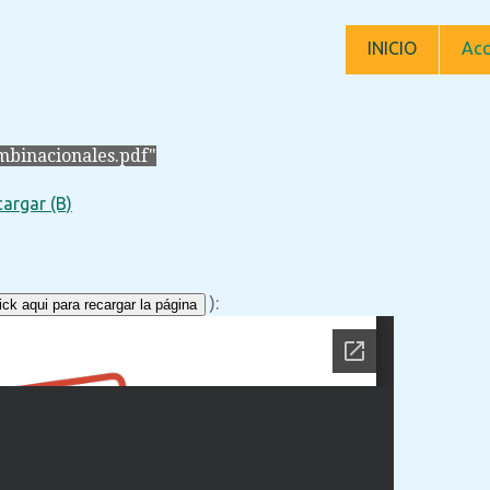
INICIO
Acc
mbinacionales.pdf"
argar (B)
):
ck aqui para recargar la página