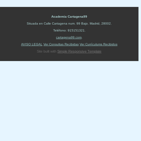
Academia Cartagena99
Situada en
Calle Cartagena num. 99 Bajo
.
Madrid
,
28002
.
Teléfono:
915151321
.
cartagena99.com
.
AVISO LEGAL
Ver Consultas Recibidas
Ver Currículums Recibidos
Site built with
Simple Responsive Template