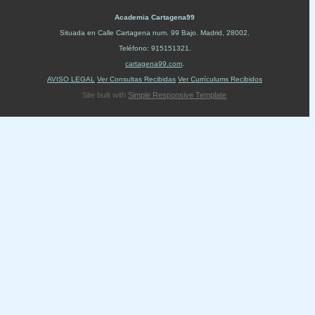
Academia Cartagena99
Situada en
Calle Cartagena num. 99 Bajo
.
Madrid
,
28002
.
Teléfono:
915151321
.
cartagena99.com
.
AVISO LEGAL
Ver Consultas Recibidas
Ver Currículums Recibidos
Site built with
Simple Responsive Template