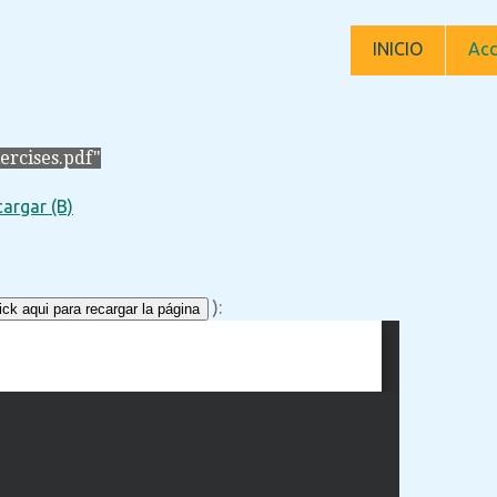
INICIO
Acc
ercises.pdf"
argar (B)
):
ck aqui para recargar la página