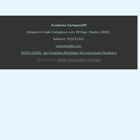
Academia Cartagena99
Situada en
Calle Cartagena num. 99 Bajo
.
Madrid
,
28002
.
Teléfono:
915151321
.
cartagena99.com
.
AVISO LEGAL
Ver Consultas Recibidas
Ver Currículums Recibidos
Site built with
Simple Responsive Template