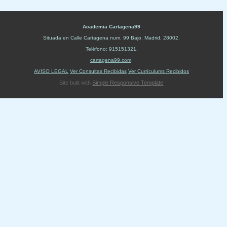
Academia Cartagena99
Situada en
Calle Cartagena num. 99 Bajo
.
Madrid
,
28002
.
Teléfono:
915151321
.
cartagena99.com
.
AVISO LEGAL
Ver Consultas Recibidas
Ver Currículums Recibidos
Site built with
Simple Responsive Template