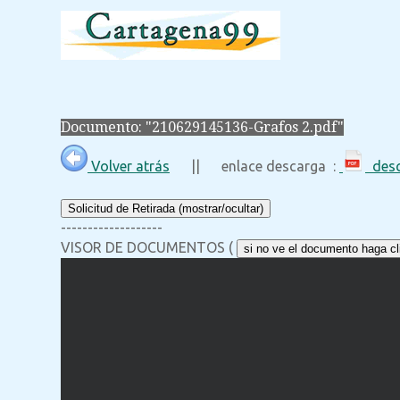
Documento: "210629145136-Grafos 2.pdf"
Volver atrás
|| enlace descarga :
desc
Solicitud de Retirada (mostrar/ocultar)
-------------------
VISOR DE DOCUMENTOS (
si no ve el documento haga cli