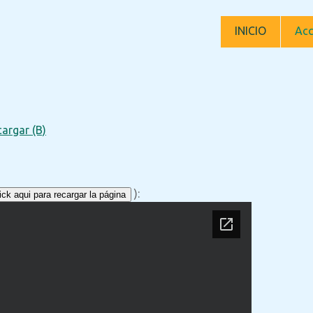
INICIO
Acc
argar (B)
):
ck aqui para recargar la página